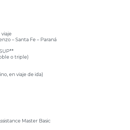
viaje
enzo – Santa Fe – Paraná
*SUP**
ble o triple)
o, en viaje de ida)
 Assistance Master Basic