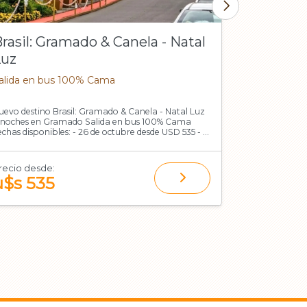
rasil: Gramado & Canela - Natal
Compras,
Luz
Rafael +
alida en bus 100% Cama
Salidas: 10 
uevo destino Brasil: Gramado & Canela - Natal Luz
5 noches | 2 en
 noches en Gramado Salida en bus 100% Cama
escapada idea
echas disponibles: - 26 de octubre desde USD 535 - 2
compras y gastronomía. 
e noviembre desde USD 565 (Base doble)
persona en bas
GA
recio desde:
Precio desde
u$s 535
u$s 43