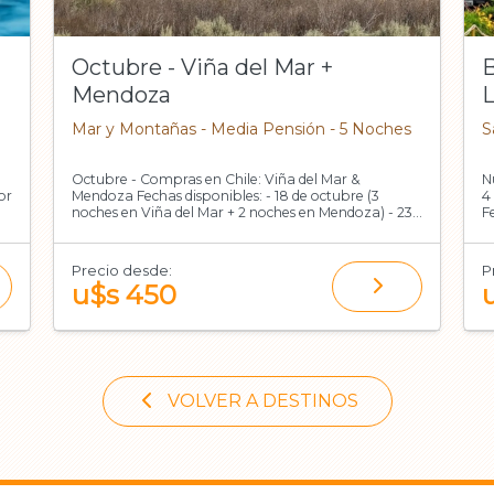
Octubre - Viña del Mar +
B
Mendoza
Mar y Montañas - Media Pensión - 5 Noches
S
Octubre - Compras en Chile: Viña del Mar &
N
Mendoza Fechas disponibles: - 18 de octubre (3
4
noches en Viña del Mar + 2 noches en Mendoza) - 23
F
de noviembre (2 noches en Mendoza + 3 noches en
d
Viñ
Precio desde:
P
u$s 450
VOLVER A DESTINOS