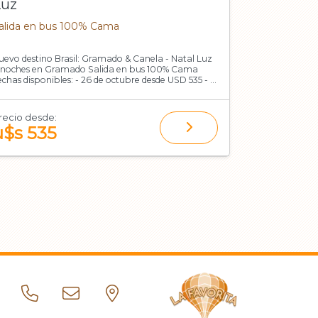
Luz
Rafael +
alida en bus 100% Cama
Salidas: 10 
uevo destino Brasil: Gramado & Canela - Natal Luz
5 noches | 2 en
 noches en Gramado Salida en bus 100% Cama
escapada idea
echas disponibles: - 26 de octubre desde USD 535 - 2
compras y gastronomía. 
e noviembre desde USD 565 (Base doble)
persona en bas
GA
recio desde:
Precio desde
u$s 535
u$s 43