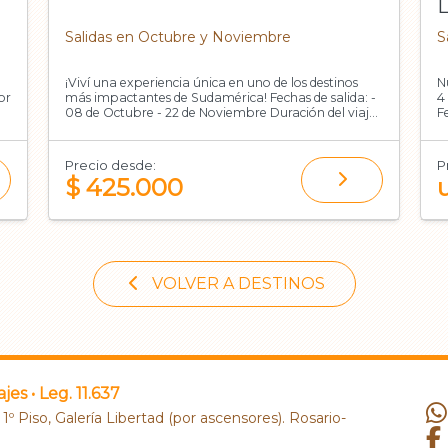
Salidas en Octubre y Noviembre
S
¡Viví una experiencia única en uno de los destinos
N
más impactantes de Sudamérica! Fechas de salida: -
4
08 de Octubre - 22 de Noviembre Duración del viaje:
F
5 días / 3 noches Incluye:
d
Precio desde:
P
$ 425.000
VOLVER A DESTINOS
jes • Leg. 11.637
1º Piso, Galería Libertad (por ascensores). Rosario-